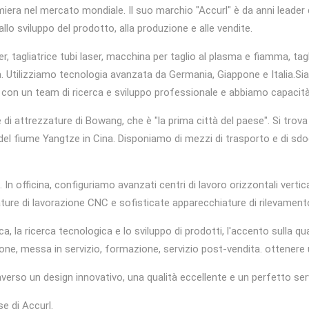
era nel mercato mondiale. Il suo marchio "Accurl" è da anni leader
allo sviluppo del prodotto, alla produzione e alle vendite.
er, tagliatrice tubi laser, macchina per taglio al plasma e fiamma, tag
a. Utilizziamo tecnologia avanzata da Germania, Giappone e Italia.
Sia
o con un team di ricerca e sviluppo professionale e abbiamo capacità 
 di attrezzature di Bowang, che è "la prima città del paese". Si trova
el fiume Yangtze in Cina. Disponiamo di mezzi di trasporto e di sdog
i. In officina, configuriamo avanzati centri di lavoro orizzontali ver
ture di lavorazione CNC e sofisticate apparecchiature di rilevament
 ricerca tecnologica e lo sviluppo di prodotti, l'accento sulla qualit
zione, messa in servizio, formazione, servizio post-vendita. ottenere 
verso un design innovativo, una qualità eccellente e un perfetto ser
e di Accurl.