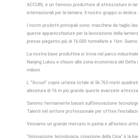
ACCURL è un famoso produttore di attrezzature in lami
internazionali per la lamiera. Il nostro gruppo si dedica 
I nostri prodotti principali sono: macchina da taglio las
queste apparecchiature per la lavorazione della lamier
presse piegatrici più di 16.000 tonnellate e 16m. Siam
La nostra base produttiva si trova nel parco industriale
Nanjing Lukou e chiuso alla zona economica del Delta d
milioni.
L '"Accurl" copre un'area totale di 56.765 metri quadrat
alesatura di 16 m più grande queste avanzate attrezza
Saremo fermamente basati sull'innovazione tecnologica, la
Talenti nel settore professionale per offrire l'installa
Vinciamo un grande mercato in patria e all'estero attra
"Innovazione tecnologica, creazione della Cina" è la bas