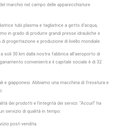
 del marchio nel campo delle apparecchiature
liatrice tubi plasma e tagliatrice a getto d'acqua,
mo in grado di produrre grandi presse idrauliche e
di progettazione e produzione di livello mondiale.
 a soli 30 km dalla nostra fabbrica all'aeroporto di
anamento convenienti.e il capitale sociale è di 32
ticali e giapponesi. Abbiamo una macchina di fresatura e
o.
à dei prodotti e l'integrità dei servizi. "Accurl" ha
un servizio di qualità in tempo.
vizio post-vendita.